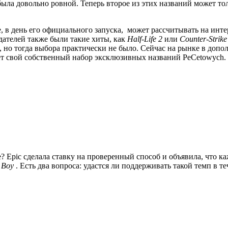
была довольно ровной.
Теперь второе из этих названий может то
e, в день его официального запуска, может рассчитывать на инт
здателей также были такие хиты, как
Half-Life 2
или
Counter-Strike
, но тогда выбора практически не было.
Сейчас на рынке в допо
еет свой собственный набор эксклюзивных названий PeCetowych.
е?
Epic сделала ставку на проверенный способ и объявила, что к
 Boy
.
Есть два вопроса: удастся ли поддерживать такой темп в т