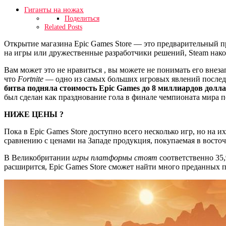
Гиганты на ножах
Поделиться
Related Posts
Открытие магазина Epic Games Store — это предварительный 
на игры или дружественные разработчики решений, Steam нако
Вам может это не нравиться , вы можете не понимать его внез
что
Fortnite
— одно из самых больших игровых явлений последн
битва подняла стоимость Epic Games до 8 миллиардов долл
был сделан как празднование гола в финале чемпионата мира п
НИЖЕ ЦЕНЫ ?
Пока в Epic Games Store доступно всего несколько игр, но на 
сравнению с ценами на Западе продукция, покупаемая в восточ
В Великобритании
игры платформы стоят
соответственно 35,
расширится, Epic Games Store сможет найти много преданных 