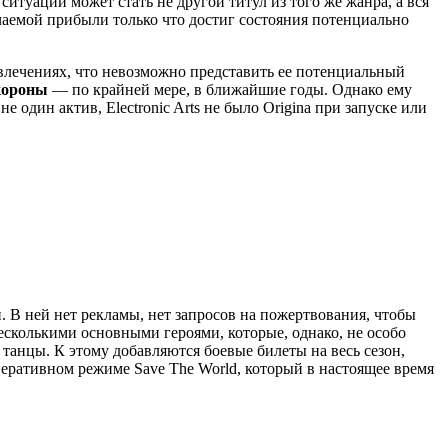
ситуации может стать не другой титул из того же жанра, а вся
чаемой прибыли только что достиг состояния потенциально
влечениях, что невозможно представить ее потенциальный
 короны
— по крайней мере, в ближайшие годы.
Однако ему
один актив, Electronic Arts не было Origina при запуске или
й.
В ней нет рекламы, нет запросов на пожертвования, чтобы
есколькими основными героями, которые, однако, не особо
и танцы.
К этому добавляются боевые билеты на весь сезон,
еративном режиме Save The World, который в настоящее время