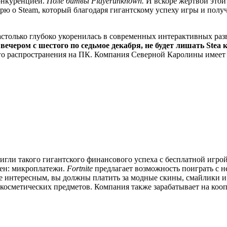
конкуренцией.
Поле битвы Playerunknown.
И вскоре жертвой этой 
рю о Steam, который благодаря гигантскому успеху игры и полу
столько глубоко укоренилась в современных интерактивных раз
вечером с шестого по седьмое декабря, не будет лишать Stea
го распространения на ПК.
Компания Северной Каролины имеет не 
тигли такого гигантского финансового успеха с бесплатной игро
ден: микроплатежи.
Fortnite
предлагает возможность поиграть с н
е интересным, вы должны платить за модные скины, смайлики 
косметических предметов.
Компания также зарабатывает на кооп