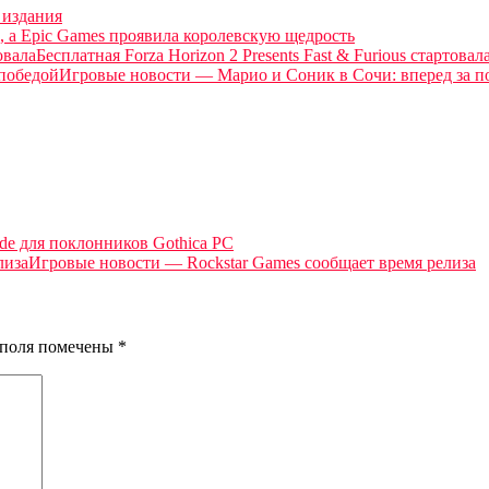
 издания
, а Epic Games проявила королевскую щедрость
Бесплатная Forza Horizon 2 Presents Fast & Furious стартовал
Игровые новости — Марио и Соник в Сочи: вперед за п
de для поклонников Gothica PC
Игровые новости — Rockstar Games сообщает время релиза
я поля помечены
*