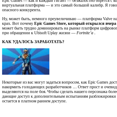
Epic Games — как и каждый гигант — безжалостно борется с 
виртуальная платформа — и это самый большой калибр.
Я гово
опасного конкурента.
Ну, может быть, немного преувеличиваю — платформа Valve на
крах.
Вот почему
Epic Games Store, который открылся вчера 
может быть трудно доминировать на рынке платформ цифрово
при обращении к Ubisoft Uplay жизни —
Fortnite’a
.
КАК УДАЛОСЬ ЗАРАБОТАТЬ?
Некоторые из вас могут задаться вопросом, как Epic Games дос
накормить голодающих разработчиков … Ответ прост и очеви
выделяются на поле боя.
Чтобы сделать нашего персонажа боле
дающие доступ к дополнительным испытаниям разблокировки 
остается в платном раннем доступе.