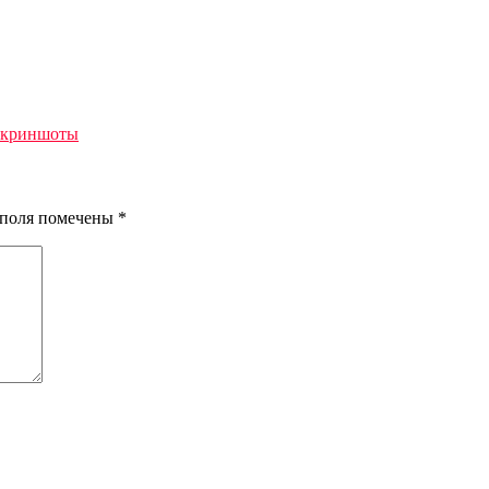
: Скриншоты
я поля помечены
*