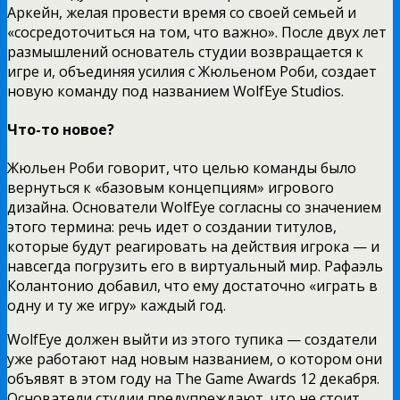
Аркейн, желая провести время со своей семьей и
«сосредоточиться на том, что важно». После двух лет
размышлений основатель студии возвращается к
игре и, объединяя усилия с Жюльеном Роби, создает
новую команду под названием WolfEye Studios.
Что-то новое?
Жюльен Роби говорит, что целью команды было
вернуться к «базовым концепциям» игрового
дизайна. Основатели WolfEye согласны со значением
этого термина: речь идет о создании титулов,
которые будут реагировать на действия игрока — и
навсегда погрузить его в виртуальный мир. Рафаэль
Колантонио добавил, что ему достаточно «играть в
одну и ту же игру» каждый год.
WolfEye должен выйти из этого тупика — создатели
уже работают над новым названием, о котором они
объявят в этом году на The Game Awards 12 декабря.
Основатели студии предупреждают, что не стоит