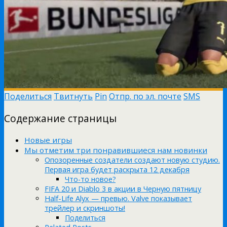
Поделиться
Твитнуть
Pin
Отпр. по эл. почте
SMS
Содержание страницы
Новые игры
Мы отметим три понравившиеся нам новинки
Опозоренные создатели создают новую студию.
Первая игра будет раскрыта 12 декабря
Что-то новое?
FIFA 20 и Diablo 3 в акции в Черную пятницу
Half-Life Alyx — превью. Valve показывает
трейлер и скриншоты!
Поделиться