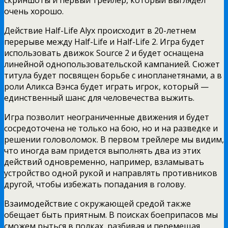
скриншоты и первый трейлер, который выглядел
очень хорошо.
Действие Half-Life Alyx происходит в 20-летнем
перерыве между Half-Life и Half-Life 2. Игра будет
использовать движок Source 2 и будет оснащена
линейной однопользовательской кампанией. Сюжет
титула будет посвящен борьбе с инопланетянами, а в
роли Аликса Вэнса будет играть игрок, который —
единственный шанс для человечества выжить.
Игра позволит неограниченные движения и будет
сосредоточена не только на бою, но и на разведке и
решении головоломок. В первом трейлере мы видим,
что иногда вам придется выполнять два из этих
действий одновременно, например, взламывать
устройство одной рукой и направлять противников
другой, чтобы избежать попадания в голову.
Взаимодействие с окружающей средой также
обещает быть приятным. В поисках боеприпасов мы
сможем рыться в полках, разбивая и перемещая