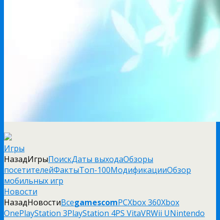
Игры
Назад
Игры
Поиск
Даты выхода
Обзоры
посетителей
Факты
Топ-100
Модификации
Обзор
мобильных игр
Новости
Назад
Новости
Все
gamescom
PC
Xbox 360
Xbox
One
PlayStation 3
PlayStation 4
PS Vita
VR
Wii U
Nintendo