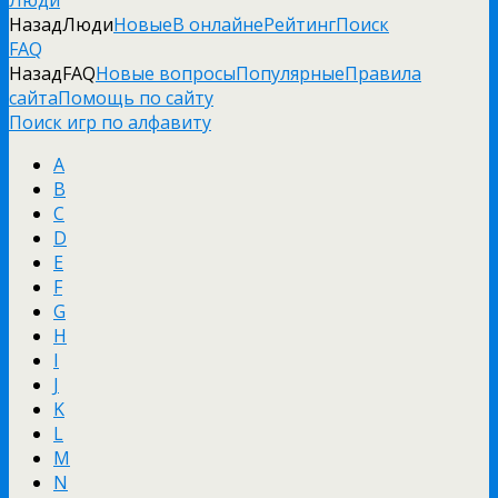
Люди
Назад
Люди
Новые
В онлайне
Рейтинг
Поиск
FAQ
Назад
FAQ
Новые вопросы
Популярные
Правила
сайта
Помощь по сайту
Поиск игр по алфавиту
A
B
C
D
E
F
G
H
I
J
K
L
M
N