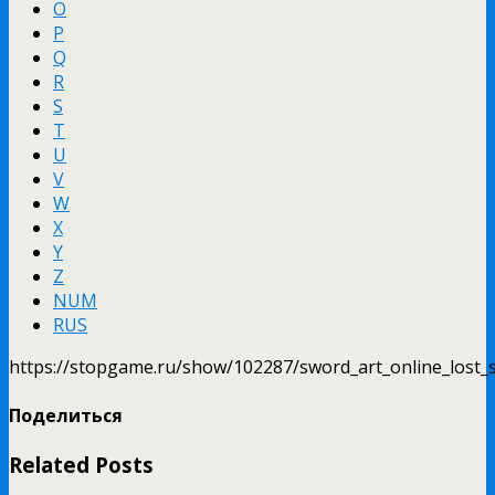
O
P
Q
R
S
T
U
V
W
X
Y
Z
NUM
RUS
https://stopgame.ru/show/102287/sword_art_online_lost_so
Поделиться
Related Posts