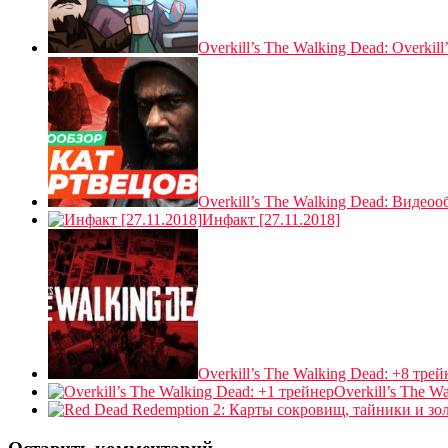
Overkill’s The Walking Dead: Overkil
Overkill’s The Walking Dead: Видеоо
Инфакт [27.11.2018]
Overkill’s The Walking Dead: +8 трей
Overkill’s The W