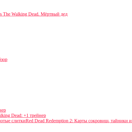
l’s The Walking Dead. Мёртвый дед
бзор
нер
alking Dead: +1 трейнер
Red Dead Redemption 2: Карты сокровищ, тайники и