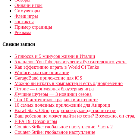
Онлайн игры
Симуляторы
Флеш игры
контакты
Пример страницы
Реклама
Свежие записи
5 плюсов и 5 минусов жизни в Италии
5 каналов YouTube для изучения бухгалтерского учета
Как эффективно играть в World Of Tanks
Warface, краткое описание
GarageBand приложение для iOS
Можно ли играть в компьютер и есть одновременно
Тетрис — популярная браузерная игра
Лучшие шутеры — 3 новинки сезона
Топ 10 источников трафика в интернете
10 самых полезных приложений для Андроид
Brawl Stars. Обзор и краткое руководство по игре
Ваш ребенок не может выйти из сети? Возможно, он стр
FIFA 19. Обзор игры
Counter-Strike: глобальное наступление. Часть 2
Counter-Strike: глобальное наступление